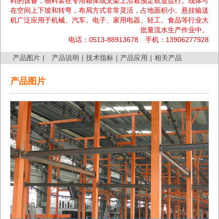
料的设备，物料装在专用箱体或支架上沿着预定轨道运行。线体可
在空间上下坡和转弯，布局方式非常灵活，占地面积小。悬挂输送
机广泛应用于机械、汽车、电子、家用电器、轻工、食品等行业大
批量流水生产作业中。
电话：0513-88913678 手机：13906277928
产品图片
|
产品说明
|
技术指标
|
产品应用
|
相关产品
产品图片